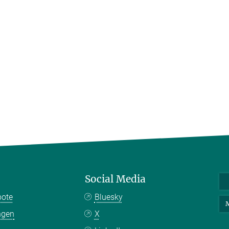
Social Media
bote
Bluesky
M
ngen
X