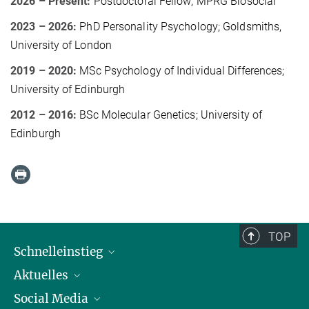
2026 – Present:
Postdoctoral Fellow; MPRG Biosocial
2023 – 2026:
PhD Personality Psychology; Goldsmiths,
University of London
2019 – 2020:
MSc Psychology of Individual Differences;
University of Edinburgh
2012 – 2016:
BSc Molecular Genetics; University of
Edinburgh
TOP
Schnelleinstieg
Aktuelles
Personen
Social Media
Pressebereich
Stellenangebote