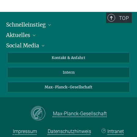
TOP
Schnelleinstieg
Aktuelles
Personen
Social Media
Pressebereich
Stellenangebote
Studienteilnahme
Veranstaltungen
Bluesky
Kontakt & Anfahrt
X
Intern
LinkedIn
Youtube
Max-Planck-Gesellschaft
Max-Planck-Gesellschaft
Impressum
Datenschutzhinweis
Intranet