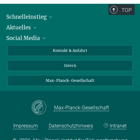
TOP
Schnelleinstieg
Aktuelles
Personen
Social Media
Pressebereich
Stellenangebote
Studienteilnahme
Veranstaltungen
Bluesky
Kontakt & Anfahrt
X
Intern
LinkedIn
Youtube
Max-Planck-Gesellschaft
Max-Planck-Gesellschaft
Impressum
Datenschutzhinweis
Intranet