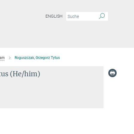
ENGLISH
eam
Roguszczak, Grzegorz Tytus
tus (He/him)