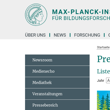
Hauptinhalt
ÜBER UNS
NEWS
FORSCHUNG
Startseite
Pr
Newsroom
Liste
Medienecho
Jahr
Mediathek
Veranstaltungen
Pressebereich