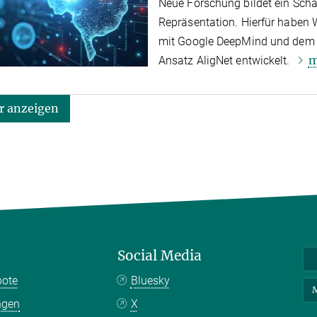
Neue Forschung bildet ein Sch
Repräsentation. Hierfür haben
mit Google DeepMind und dem M
m
Ansatz AligNet entwickelt.
 anzeigen
Social Media
bote
Bluesky
M
ngen
X