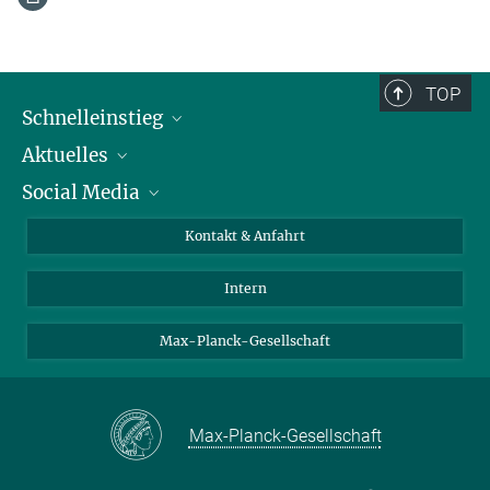
TOP
Schnelleinstieg
Aktuelles
Personen
Social Media
Pressebereich
Stellenangebote
Studienteilnahme
Veranstaltungen
Bluesky
Kontakt & Anfahrt
X
Intern
LinkedIn
Youtube
Max-Planck-Gesellschaft
Max-Planck-Gesellschaft