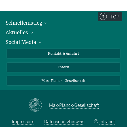
TOP
Schnelleinstieg
Aktuelles
Personen
Social Media
Pressebereich
Stellenangebote
Studienteilnahme
Veranstaltungen
Bluesky
Kontakt & Anfahrt
X
Intern
LinkedIn
Youtube
Max-Planck-Gesellschaft
Max-Planck-Gesellschaft
Impressum
Datenschutzhinweis
Intranet