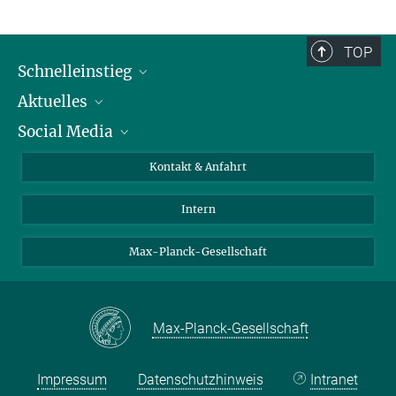
TOP
Schnelleinstieg
Aktuelles
Personen
Social Media
Pressebereich
Stellenangebote
Studienteilnahme
Veranstaltungen
Bluesky
Kontakt & Anfahrt
X
Intern
LinkedIn
Youtube
Max-Planck-Gesellschaft
Max-Planck-Gesellschaft
Impressum
Datenschutzhinweis
Intranet