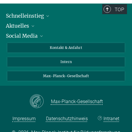
TOP
Schnelleinstieg
Aktuelles
Personen
Social Media
Pressebereich
Stellenangebote
Studienteilnahme
Veranstaltungen
Bluesky
Kontakt & Anfahrt
X
Intern
LinkedIn
Youtube
Max-Planck-Gesellschaft
Max-Planck-Gesellschaft
Impressum
Datenschutzhinweis
Intranet