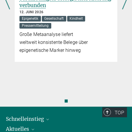
verbunden
12. JUNI 2026
Epigenetik
Gesellschaft
Kindheit
Pressemitteilung
Große Metaanalyse liefert
weltweit konsistente Belege über
epigenetische Marker hinweg
◼
TOP
Schnelleinstieg
Aktuelles
Personen