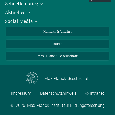
Schnelleinstieg
Aktuelles
Personen
Social Media
Pressebereich
Stellenangebote
Studienteilnahme
Veranstaltungen
Bluesky
Kontakt & Anfahrt
X
Intern
LinkedIn
Youtube
Max-Planck-Gesellschaft
Max-Planck-Gesellschaft
Impressum
Datenschutzhinweis
Intranet
©
2026, Max-Planck-Institut für Bildungsforschung