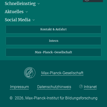
Schnelleinstieg
Aktuelles
Personen
Social Media
Pressebereich
Stellenangebote
Studienteilnahme
Veranstaltungen
Bluesky
Kontakt & Anfahrt
X
Intern
LinkedIn
Youtube
Max-Planck-Gesellschaft
Max-Planck-Gesellschaft
Impressum
Datenschutzhinweis
Intranet
©
2026, Max-Planck-Institut für Bildungsforschung