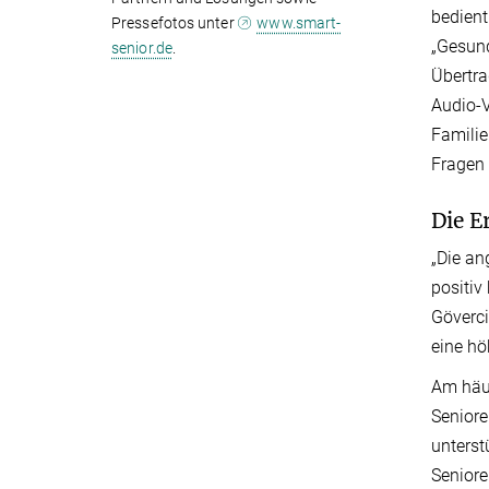
bedient
Pressefotos unter
www.smart-
„Gesund
senior.de
.
Übertra
Audio-V
Familie
Fragen 
Die E
„Die an
positiv
Göverci
eine h
Am häuf
Seniore
unterst
Seniore