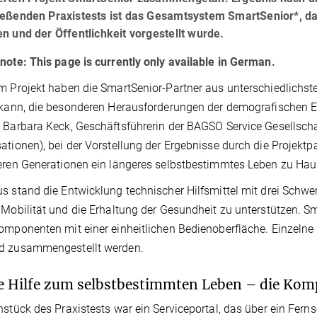
eßenden Praxistests ist das Gesamtsystem SmartSenior*, das
n und der Öffentlichkeit vorgestellt wurde.
note: This page is currently only available in German.
m Projekt haben die SmartSenior-Partner aus unterschiedlichst
 kann, die besonderen Herausforderungen der demografischen En
 Barbara Keck, Geschäftsführerin der BAGSO Service Gesellsch
ationen), bei der Vorstellung der Ergebnisse durch die Projektpa
eren Generationen ein längeres selbstbestimmtes Leben zu Hau
s stand die Entwicklung technischer Hilfsmittel mit drei Schw
 Mobilität und die Erhaltung der Gesundheit zu unterstützen. 
omponenten mit einer einheitlichen Bedienoberfläche. Einzelne
d zusammengestellt werden.
e Hilfe zum selbstbestimmten Leben – die Ko
nstück des Praxistests war ein Serviceportal, das über ein Fer