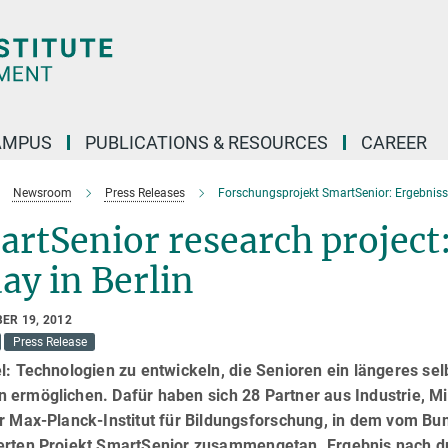
AMPUS
PUBLICATIONS & RESOURCES
CAREER
Newsroom
Press Releases
Forschungsprojekt SmartSenior: Ergebnisse 
rtSenior research project
ay in Berlin
ER 19, 2012
Press Release
l: Technologien zu entwickeln, die Senioren ein längeres se
 ermöglichen. Dafür haben sich 28 Partner aus Industrie, Mi
er Max-Planck-Institut für Bildungsforschung, in dem vom B
erten Projekt SmartSenior zusammengetan. Ergebnis nach dr