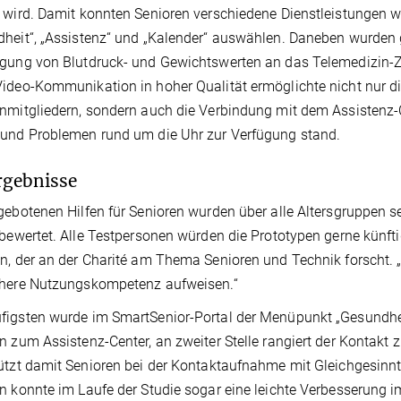
 wird. Damit konnten Senioren verschiedene Dienstleistungen w
heit“, „Assistenz“ und „Kalender“ auswählen. Daneben wurden
gung von Blutdruck- und Gewichtswerten an das Telemedizin-Ze
ideo-Kommunikation in hoher Qualität ermöglichte nicht nur d
nmitgliedern, sondern auch die Verbindung mit dem Assistenz-Ce
und Problemen rund um die Uhr zur Verfügung stand.
rgebnisse
gebotenen Hilfen für Senioren wurden über alle Altersgruppen 
 bewertet. Alle Testpersonen würden die Prototypen gerne künft
n, der an der Charité am Thema Senioren und Technik forscht. 
öhere Nutzungskompetenz aufweisen.“
igsten wurde im SmartSenior-Portal der Menüpunkt „Gesundhei
n zum Assistenz-Center, an zweiter Stelle rangiert der Kontakt
ützt damit Senioren bei der Kontaktaufnahme mit Gleichgesinnte
n konnte im Laufe der Studie sogar eine leichte Verbesserung im