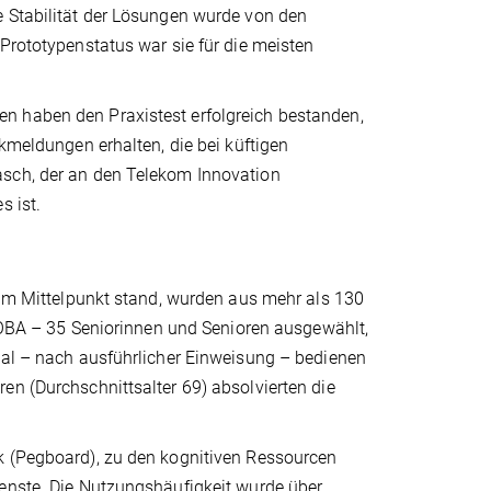
e Stabilität der Lösungen wurde von den
Prototypenstatus war sie für die meisten
n haben den Praxistest erfolgreich bestanden,
ckmeldungen erhalten, die bei küftigen
asch, der an den Telekom Innovation
s ist.
n im Mittelpunkt stand, wurden aus mehr als 130
A – 35 Seniorinnen und Senioren ausgewählt,
tal – nach ausführlicher Einweisung – bedienen
en (Durchschnittsalter 69) absolvierten die
k (Pegboard), zu den kognitiven Ressourcen
ienste. Die Nutzungshäufigkeit wurde über