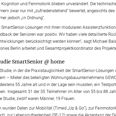
 Kognition und Feinmotorik blieben unverändert. Die technisch
mern zwar nur mit „zufriedenstellend“ bewertet, angesichts des 
mer jedoch „in Ordnung“.
 SmartSenior-Lösungen mit ihren modularen Assistenzfunktione
dback der Senioren war positiv. Wir haben viele detaillierte Rü
ntwicklungen berücksichtigt werden können“, sagt Michael Bal
ories Berlin arbeitet und Gesamtprojektkoordinator des Projekte
tudie SmartSenior @ home
 Studie, in der die Praxistauglichkeit der SmartSenior-Lösunge
ern – Mieter des beteiligten Wohnungsbauunternehmens GEWOB
destens 55 Jahre alt und in der Lage sein mussten, ein Testpor
en. Insgesamt 31 der 35 Teilnehmer im Alter von 55 bis 88 Jahr
 Studie, zwölf waren Männer, 19 Frauen.
 wurden Daten zur Mobilität (Timed „Up & Go“), zur Feinmotori
t), zur Lebenszufriedenheit (SF-12) sowie die Akzeptanz der D