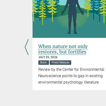
cracy’s
When nature not only
restores, but fortifies
JULY 29, 2026
iety
Brain
Press Release
ie
Review by the Center for Environmental
Neuroscience points to gap in existing
chätzen
environmental psychology literature
ph Hertwig