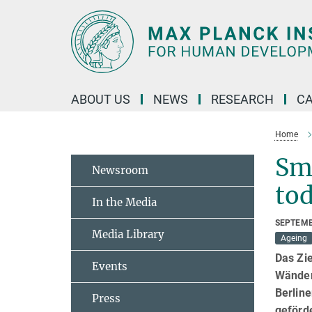
Main-
Content
ABOUT US
NEWS
RESEARCH
C
Home
Sma
Newsroom
tod
In the Media
SEPTEMB
Media Library
Ageing
Das Zie
Events
Wänden
Berlin
Press
geförd