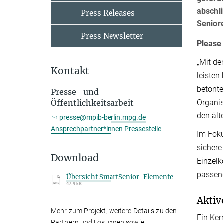
abschli
Press Releases
Seniore
Press Newsletter
Please 
„Mit de
Kontakt
leisten
betonte
Presse- und
Organis
Öffentlichkeitsarbeit
den ält
presse@mpib-berlin.mpg.de
Ansprechpartner*innen Pressestelle
Im Foku
sichere
Download
Einzelk
passen
Übersicht SmartSenior-Elemente
47.9 kB
Aktiv
Mehr zum Projekt, weitere Details zu den
Ein Ker
Partnern und Lösungen sowie