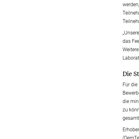
werden,
Teilneh
Teilneh
„Unsere
das Fee
Weitere
Laborat
Die S
Für die
Bewerb
die min
zu könn
gesamte
Erhoben
(DemTec