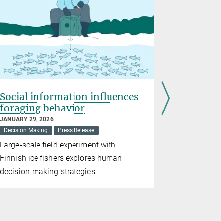
Social information influences
Treasure
foraging behavior
aging ac
JANUARY 29, 2026
JANUARY 12,
Decision Making
Press Release
Ageing
N
Large-scale field experiment with
The data of
Finnish ice fishers explores human
(BASE) are 
decision-making strategies.
worldwide 
of the Leib
(ZPID)