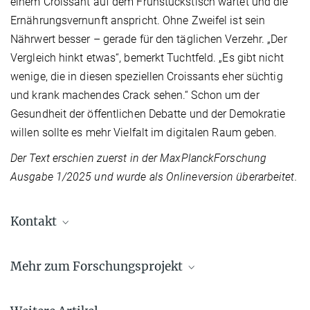
einem Croissant auf dem Frühstückstisch wartet und die
Ernährungsvernunft anspricht. Ohne Zweifel ist sein
Nährwert besser – gerade für den täglichen Verzehr. „Der
Vergleich hinkt etwas“, bemerkt Tuchtfeld. „Es gibt nicht
wenige, die in diesen speziellen Croissants eher süchtig
und krank machendes Crack sehen.“ Schon um der
Gesundheit der öffentlichen Debatte und der Demokratie
willen sollte es mehr Vielfalt im digitalen Raum geben.
Der Text erschien zuerst in der MaxPlanckForschung
Ausgabe 1/2025 und wurde als Onlineversion überarbeitet.
Kontakt
Erik Tuchtfeld
Mehr zum Forschungsprojekt
Forschungsgruppenleiter Humanet3
tuchtfeld@mpil.de
Humanet 3
Max-Planck-Institut für ausländisches öffentliches Recht und